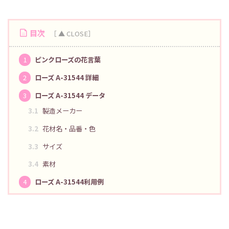
目次
1
ピンクローズの花言葉
2
ローズ A-31544 詳細
3
ローズ A-31544 データ
3.1
製造メーカー
3.2
花材名・品番・色
3.3
サイズ
3.4
素材
4
ローズ A-31544利用例