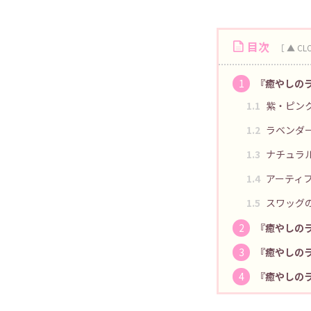
目次
1
『癒やしの
1.1
紫・ピン
1.2
ラベンダ
1.3
ナチュラ
1.4
アーティ
1.5
スワッグ
2
『癒やしの
3
『癒やしの
4
『癒やしの