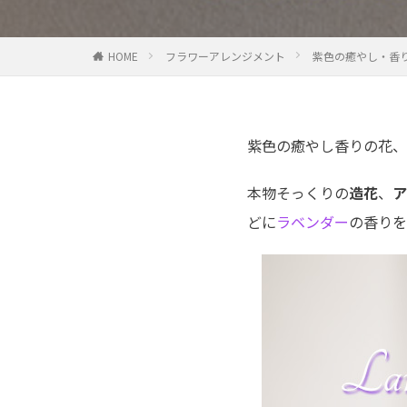
HOME
フラワーアレンジメント
紫色の癒やし・香り
紫色の癒やし香りの花、
本物そっくりの
造花
、
ア
どに
ラベンダー
の香りを