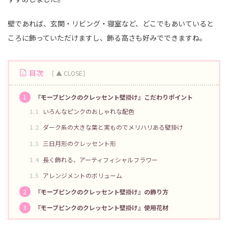
壁であれば、玄関・リビング・寝室など、どこでもあいていると
ころに飾っていただけますし、飾る高さも好みでできますね。
目次
1
『モーブピンクのクレッセント壁掛け』こだわりポイント
1.1
いろんなピンクのおしゃれな配色
1.2
ダーク系の大きな葉と実ものでメリハリある壁掛け
1.3
三日月形のクレッセント形
1.4
長く飾れる、アーティフィシャルフラワー
1.5
アレンジメントのボリューム
2
『モーブピンクのクレッセント壁掛け』の飾り方
3
『モーブピンクのクレッセント壁掛け』使用花材