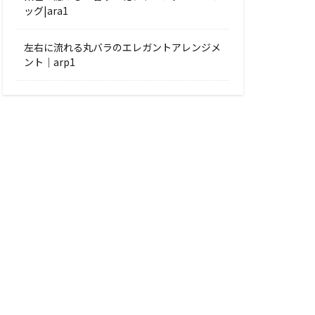
ッグ|ara1
左右に流れる丸バラのエレガントアレンジメ
ント｜arp1