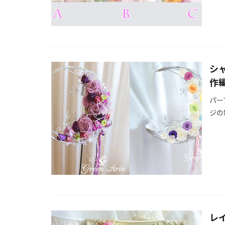
シ
作
パー
ジの
レ