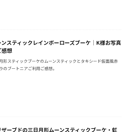
ーンスティックレインボーローズブーケ｜K様お写真
ご感想
月形スティックブーケのムーンスティックとタキシード仮面風赤
ラのブートニアご利用ご感想。
リザーブドの三日月形ムーンスティックブーケ・虹