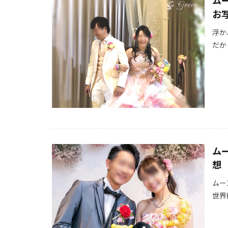
ム
お
浮か
だか
ム
想
ムー
世界