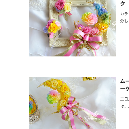
ク
カラ
分も
ム
ー
三日
は、