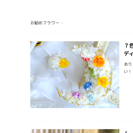
お勧めフラワー
ご案内
７
デ
あり
い！