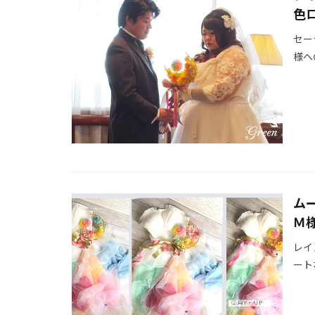
色
セー
様へ
ム
Ｍ
レイ
ート