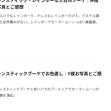
ーンスティック・レインボーな三日月ブーケ｜M様
写真とご感想
ぶバラもレインボーで、ドレスもレインボーだけど、パステル調
ら全然嫌みがない。レインボーでセーラームーンっぽい披露宴。
ーンスティックブーケでお色直し｜Y様お写真とご感
ンスティックブーケと赤いバラのブートニアでセーラームーンの
観を演出。