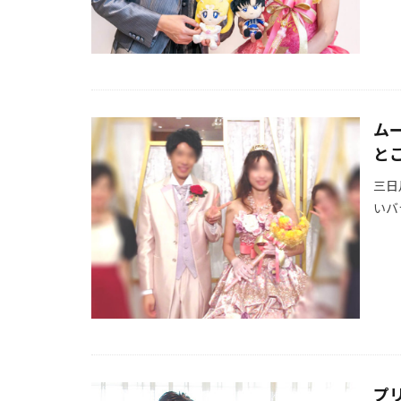
ム
と
三日
いバ
プ